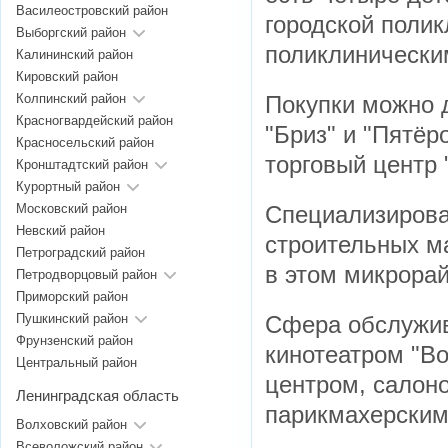
Василеостровский район
городской поли
Выборгский район
поликлинически
Калининский район
Кировский район
Колпинский район
Покупки можно 
Красногвардейский район
"Бриз" и "Пятёр
Красносельский район
торговый центр 
Кронштадтский район
Курортный район
Московский район
Специализирова
Невский район
строительных м
Петроградский район
в этом микрорай
Петродворцовый район
Приморский район
Пушкинский район
Сфера обслужив
Фрунзенский район
кинотеатром "Во
Центральный район
центром, салоно
Ленинградская область
парикмахерским
Волховский район
Всеволожский район