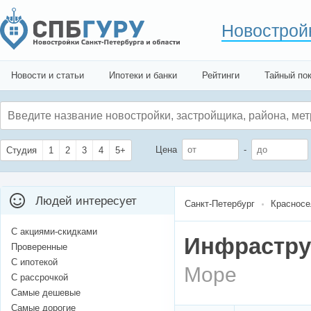
Новострой
Новости и статьи
Ипотеки и банки
Рейтинги
Тайный по
Цена
-
Студия
1
2
3
4
5+
Людей интересует
Санкт-Петербург
Красносе
С акциями-скидками
Инфраструк
Проверенные
С ипотекой
Море
С рассрочкой
Самые дешевые
Самые дорогие