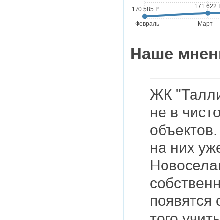
171 622 
170 585 ₽
Февраль
Март
Наше мнен
ЖК "Талли
не в чист
объектов.
на них уж
Новоселам
собственн
появятся 
того учит