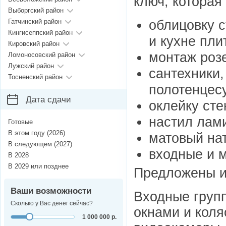
ключ, которая
Выборгский район
облицовку с
Гатчинский район
Кингисеппский район
и кухне пли
Кировский район
монтаж розе
Ломоносовский район
Лужский район
сантехники
Тосненский район
полотенцесу
Дата сдачи
оклейку сте
настил лами
Готовые
В этом году (2026)
матовый на
В следующем (2027)
входные и 
В 2028
В 2029 или позднее
Предложены и 
Ваши возможности
Входные групп
Сколько у Вас денег сейчас?
окнами и коля
1 000 000 р.