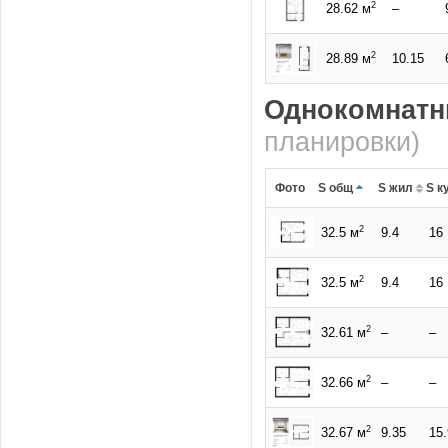
2
28.62 м
–
2
28.89 м
10.15
Однокомнатн
планировки)
Фото
S общ
S жил
S к
2
32.5 м
9.4
16
2
32.5 м
9.4
16
2
32.61 м
–
–
2
32.66 м
–
–
2
32.67 м
9.35
15