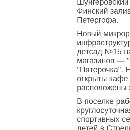
Шунгеровский
Финский залив
Петергофа.
Новый микрора
инфраструкту
детсад №15 на
магазинов — 
"Пятерочка". 
открыты кафе 
расположены 
В поселке раб
круглосуточна
спортивных се
детей в Стрел