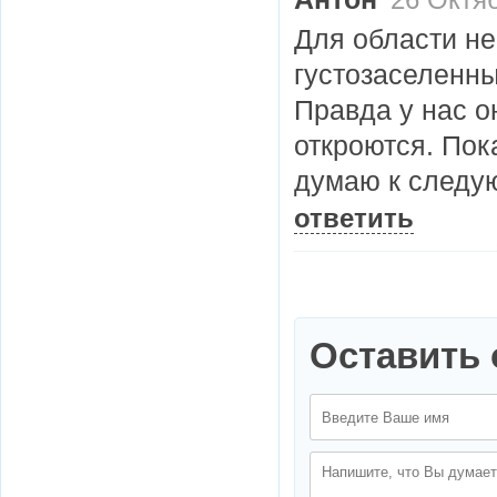
26 Октяб
Для области не
густозаселенны
Правда у нас о
откроются. Пок
думаю к следу
ответить
Оставить 