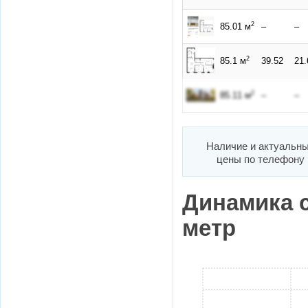
2
85.01 м
–
–
2
85.1 м
39.52
21.
2
85.11 м
–
–
Наличие и актуальн
цены по телефону
Динамика 
метр