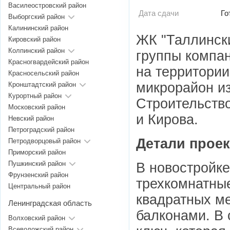
Василеостровский район
Дата сдачи
Го
Выборгский район
Калининский район
ЖК "Таллински
Кировский район
Колпинский район
группы компан
Красногвардейский район
на территории
Красносельский район
микрорайон из
Кронштадтский район
Курортный район
Строительств
Московский район
и Кирова.
Невский район
Петроградский район
Детали проек
Петродворцовый район
Приморский район
Пушкинский район
В новостройке
Фрунзенский район
трехкомнатные
Центральный район
квадратных ме
Ленинградская область
балконами. В 
Волховский район
Всеволожский район