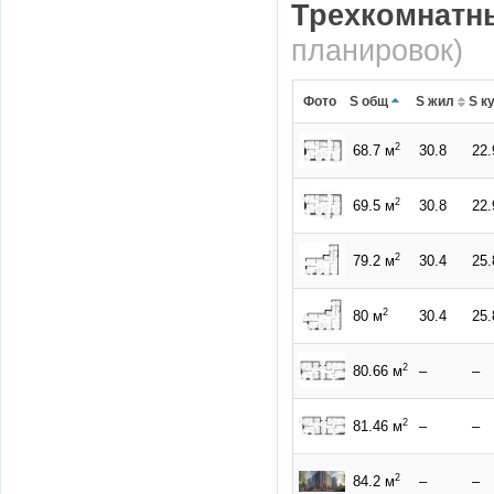
Трехкомнатн
планировок)
Фото
S общ
S жил
S к
2
68.7 м
30.8
22.
2
69.5 м
30.8
22.
2
79.2 м
30.4
25.
2
80 м
30.4
25.
2
80.66 м
–
–
2
81.46 м
–
–
2
84.2 м
–
–