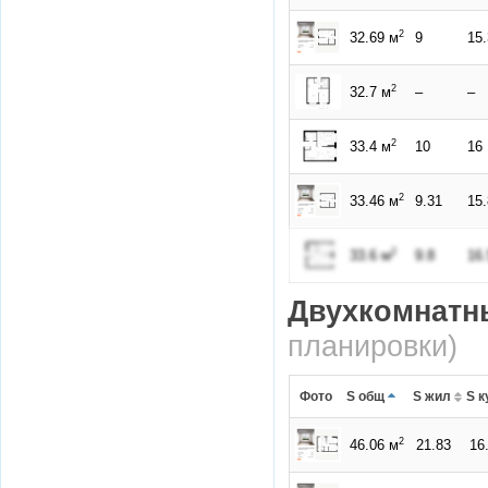
2
32.69 м
9
15
2
32.7 м
–
–
2
33.4 м
10
16
2
33.46 м
9.31
15
2
33.6 м
9.8
16.
Двухкомнатн
планировки)
Фото
S общ
S жил
S к
2
46.06 м
21.83
16