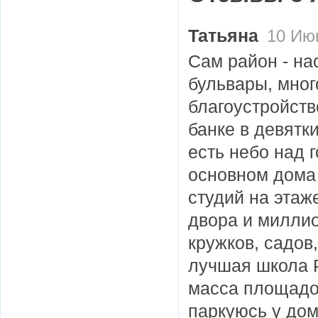
Татьяна
10 Июн
Сам район - н
бульвары, мног
благоустройств
банке в девятк
есть небо над 
основном дома 
студий на этаж
двора и миллио
кружков, садов,
лучшая школа Р
масса площадо
паркуюсь у дом