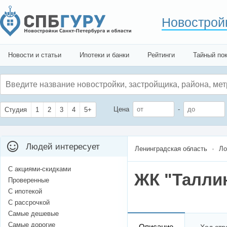
Новострой
Новости и статьи
Ипотеки и банки
Рейтинги
Тайный по
Цена
-
Студия
1
2
3
4
5+
Людей интересует
Ленинградская область
Ло
С акциями-скидками
ЖК "Талли
Проверенные
С ипотекой
С рассрочкой
Самые дешевые
Самые дорогие
Описание