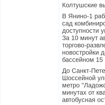
Колтушские в
В Янино-1 раб
сад комбинир
доступности у
За 10 минут 
торгово-развл
новостройки д
бассейном 15 
До Санкт-Пете
Шоссейной ули
метро "Ладожс
минутах от кв
автобусная ос