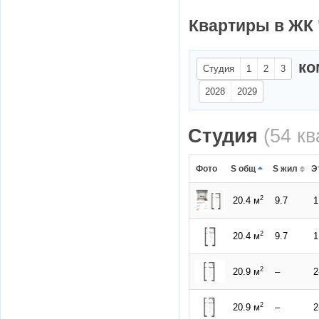
Квартиры в ЖК 
ко
Студия
1
2
3
2028
2029
Студия
(54 к
Фото
S общ
S жил
Э
2
20.4 м
9.7
2
20.4 м
9.7
2
20.9 м
–
2
20.9 м
–