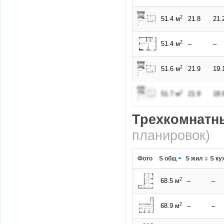
2
51.4 м
21.8
21.
2
51.4 м
–
–
2
51.6 м
21.9
19.
2
51.7 м
21.9
18.
Трехкомнатн
планировок)
Фото
S общ
S жил
S ку
2
68.5 м
–
–
2
68.9 м
–
–