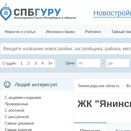
Новострой
Новости и статьи
Ипотеки и банки
Рейтинги
Тайный по
Цена
-
Студия
1
2
3
4
5+
Людей интересует
Ленинградская область
Вс
С акциями-скидками
ЖК "Янинс
Проверенные
С ипотекой
С рассрочкой
Самые дешевые
Самые дорогие
Описание