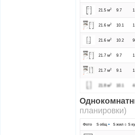
2
21.5 м
9.7
2
21.6 м
10.1
2
21.6 м
10.2
2
21.7 м
9.7
2
21.7 м
9.1
2
21.8 м
10.1
Однокомнатн
планировки)
Фото
S общ
S жил
S к