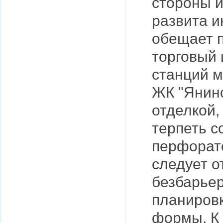
стороны и
развита и
обещает п
торговый 
станций м
ЖК "Янинс
отделкой,
терпеть с
перфорат
следует о
безбарье
планиров
формы. К 