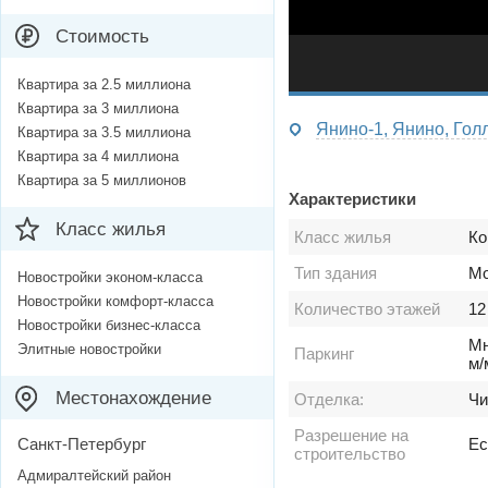
Стоимость
Квартира за 2.5 миллиона
Квартира за 3 миллиона
Янино-1, Янино, Гол
Квартира за 3.5 миллиона
Квартира за 4 миллиона
Квартира за 5 миллионов
Характеристики
Класс жилья
Класс жилья
Ко
Тип здания
Мо
Новостройки эконом-класса
Новостройки комфорт-класса
Количество этажей
12
Новостройки бизнес-класса
Мн
Элитные новостройки
Паркинг
м/
Местонахождение
Отделка:
Чи
Разрешение на
Санкт-Петербург
Ес
строительство
Адмиралтейский район