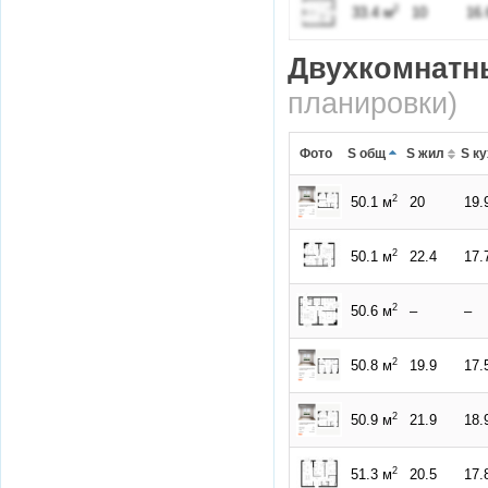
2
33.4 м
10
16.
Двухкомнатн
планировки)
Фото
S общ
S жил
S к
2
50.1 м
20
19.
2
50.1 м
22.4
17.
2
50.6 м
–
–
2
50.8 м
19.9
17.
2
50.9 м
21.9
18.
2
51.3 м
20.5
17.