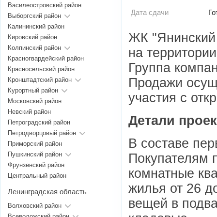
Василеостровский район
Дата сдачи
Го
Выборгский район
Калининский район
ЖК "Янинский 
Кировский район
Колпинский район
на территории
Красногвардейский район
Группа компан
Красносельский район
Продажи осущ
Кронштадтский район
Курортный район
участия с отк
Московский район
Невский район
Детали проек
Петроградский район
Петродворцовый район
В составе пер
Приморский район
Пушкинский район
Покупателям п
Фрунзенский район
комнатные ква
Центральный район
жилья от 26 д
Ленинградская область
вещей в подв
Волховский район
Всеволожский район