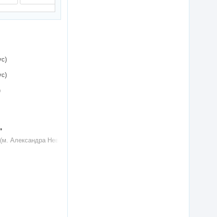
ус)
ус)
)
"
(м. Александра Невского)