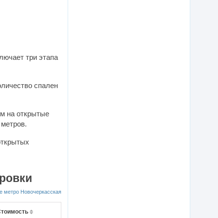
ет три этапа
оличество спален
ом на открытые
 метров.
ировки
е метро Новочеркасская
Стоимость