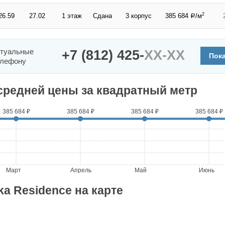
2
26.59
27.02
1 этаж
Сдана
3 корпус
385 684
/м
a
ктуальные
+7 (812) 425-
XX-XX
Пок
елефону
средней цены за квадратный метр
385 684 ₽
385 684 ₽
385 684 ₽
385 684 ₽
Март
Апрель
Май
Июнь
ka Residence на карте