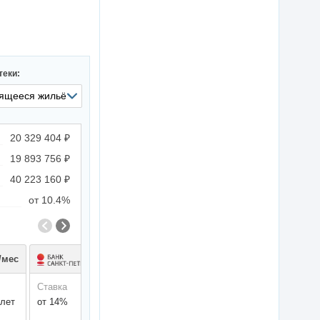
теки:
20 329 404 ₽
19 893 756 ₽
40 223 160 ₽
от 10.4%
/мес
270 735 ₽/мес
Ставка
1-ый взнос
Срок
Ставка
1-ый 
 лет
от 14%
15%
до 25 лет
от 15.8%
20%