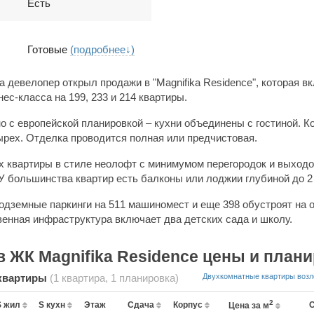
Есть
Готовые
(подробнее↓)
 девелопер открыл продажи в "Magnifika Residence", которая включа
по три секции бизнес-класса на 199, 233 и 214 квартиры.
 с европейской планировкой – кухни объединены с гостиной. К
тырех. Отделка проводится полная или предчистовая.
х квартиры в стиле неолофт с минимумом перегородок и выход
 У большинства квартир есть балконы или лоджии глубиной до 2
511 машиномест и еще 398 обустроят на открытых
венная инфраструктура включает два детских сада и школу.
 ЖК Magnifika Residence цены и план
квартиры
(1 квартира, 1 планировка)
Двухкомнатные квартиры возл
2
S жил
S кухн
Этаж
Сдача
Корпус
Цена за м