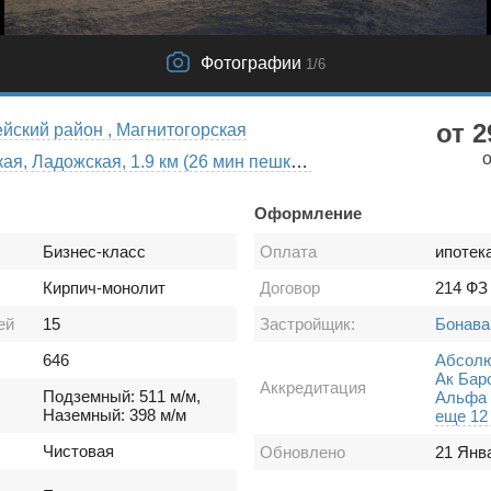
Фотографии
1
/6
от 2
Красногвардейский район , Магнитогорская
Новочеркасская, Ладожская, 1.9 км (26 мин пешком)
Оформление
Бизнес-класс
Оплата
ипотек
Кирпич-монолит
Договор
214 ФЗ
ей
15
Застройщик:
Бонава
646
Абсолю
Ак Бар
Аккредитация
Подземный: 511 м/м,
Альфа 
Наземный: 398 м/м
еще 12
Чистовая
Обновлено
21 Янв