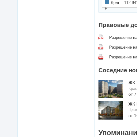
Долг –
112 94
₽
Правовые д
Разрешение на
Разрешение на
Разрешение на
Соседние но
ЖК 
Крас
ЖК 
Цент
Упоминания