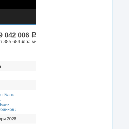
9 042 006
a
от 385 684
за м²
a
а
т Банк
с
Банк
 банков↓
аря 2026