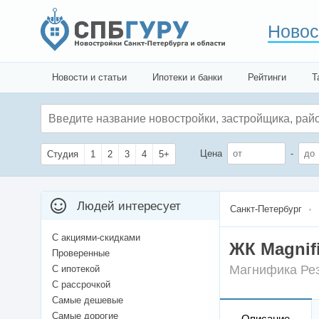
Новос
Новости и статьи
Ипотеки и банки
Рейтинги
Т
Цена
-
Студия
1
2
3
4
5+
Людей интересует
Санкт-Петербург
С акциями-скидками
ЖК Magnif
Проверенные
Магнифика Ре
С ипотекой
С рассрочкой
Самые дешевые
Самые дорогие
Описание