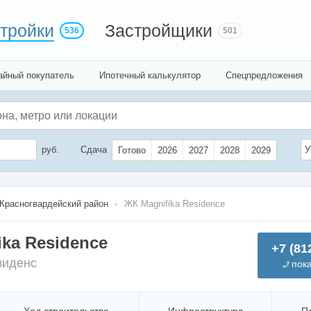
тройки
Застройщики
536
501
айный покупатель
Ипотечный калькулятор
Спецпредложения
руб.
Сдача
У
Готово
2026
2027
2028
2029
Красногвардейский район
ЖК Magnifika Residence
ika Residence
+7 (81
зиденс
пок