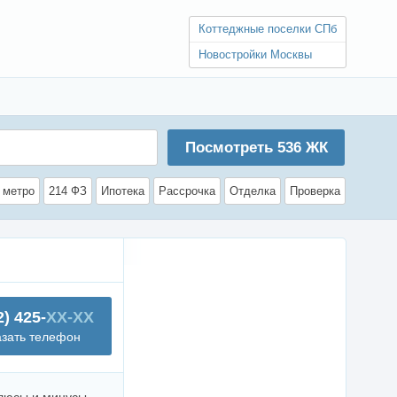
Коттеджные поселки СПб
Новостройки Москвы
Посмотреть
536
ЖК
 метро
214 ФЗ
Ипотека
Рассрочка
Отделка
Проверка
2) 425-
XX-XX
азать телефон