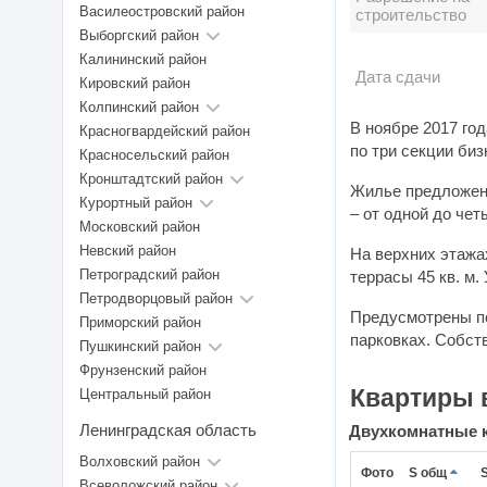
Василеостровский район
строительство
Выборгский район
Калининский район
Дата сдачи
Кировский район
Колпинский район
В ноябре 2017 года
Красногвардейский район
Красносельский район
Кронштадтский район
Жилье предложено
Курортный район
– от одной до че
Московский район
Невский район
На верхних этажа
Петроградский район
террасы 45 кв. м.
Петродворцовый район
Предусмотрены подземные паркинги на 
Приморский район
парковках. Собст
Пушкинский район
Фрунзенский район
Квартиры в
Центральный район
Ленинградская область
Двухкомнатные 
Волховский район
Фото
S общ
Всеволожский район