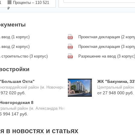
1
Проценты –
110 521
₽
окументы
 ввод (1 корпус)
Проектная декларация (2 корп
 ввод (2 корпус)
Проектная декларация (3 корп
 строительство (3 корпус)
Разрешение на ввод (3 корпус
востройки
"Большая Охта"
ЖК "Бакунина, 33
ногвардейский район (м. Новочеркасская)
Центральный район 
от 7 972 020 руб.
от 27 948 000 руб.
Новгородская 8
ральный район (м. Александра Невского)
от 16 994 147 руб.
 в новостях и статьях