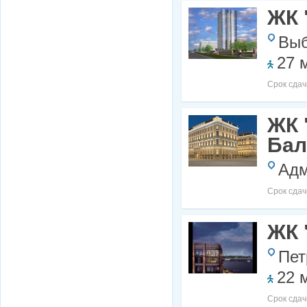
ЖК 
Выб
27 
Срок сдач
ЖК 
Бал
Адм
Срок сдач
ЖК 
Пет
22 
Срок сдач