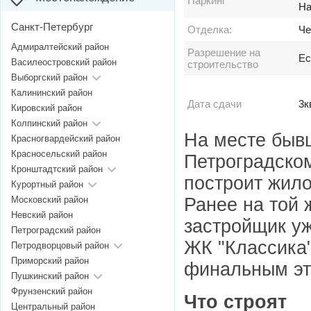
Паркинг
На
Санкт-Петербург
Отделка:
Че
Адмиралтейский район
Разрешение на
Ес
Василеостровский район
строительство
Выборгский район
Калининский район
Дата сдачи
3к
Кировский район
Колпинский район
На месте бывш
Красногвардейский район
Красносельский район
Петроградском
Кронштадтский район
построит жило
Курортный район
Ранее на той 
Московский район
Невский район
застройщик уж
Петроградский район
ЖК "Классика"
Петродворцовый район
Приморский район
финальным эт
Пушкинский район
Фрунзенский район
Что строят
Центральный район