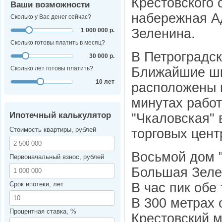
Крестовского 
Ваши возможности
набережная А
Сколько у Вас денег сейчас?
Зеленина.
1 000 000 р.
Сколько готовы платить в месяц?
В Петроградск
30 000 р.
Ближайшие шк
Сколько лет готовы платить?
10 лет
расположены в
минутах работ
Ипотечный калькулятор
"Чкаловская" 
Стоимость квартиры, рублей
торговых цент
Восьмой дом "
Первоначальный взнос, рублей
Большая Зеле
В час пик обе
Срок ипотеки, лет
В 300 метрах 
Процентная ставка, %
Крестовский м