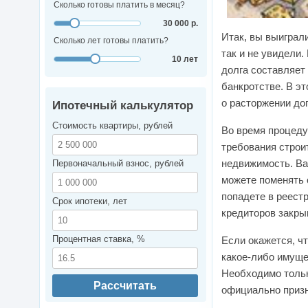
Сколько готовы платить в месяц?
30 000 р.
Итак, вы выиграли
Сколько лет готовы платить?
так и не увидели
10 лет
долга составляет
банкротстве. В э
о расторжении до
Ипотечный калькулятор
Стоимость квартиры, рублей
Во время процеду
требования строит
недвижимость. Ва
Первоначальный взнос, рублей
можете поменять 
попадете в реестр
Срок ипотеки, лет
кредиторов закры
Процентная ставка, %
Если окажется, ч
какое-либо имуще
Необходимо тольк
Рассчитать
официально призн