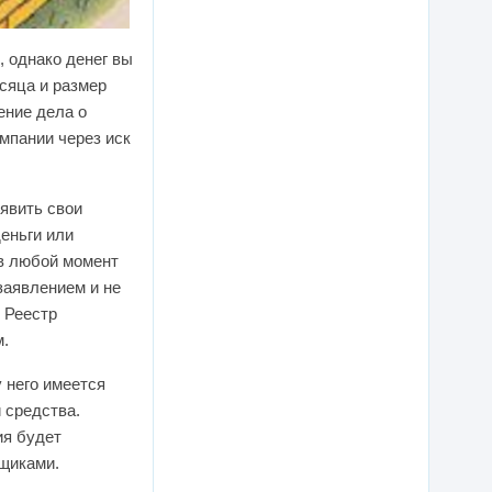
, однако денег вы
есяца и размер
ение дела о
мпании через иск
явить свои
деньги или
 в любой момент
заявлением и не
. Реестр
м.
 него имеется
 средства.
ия будет
ьщиками.