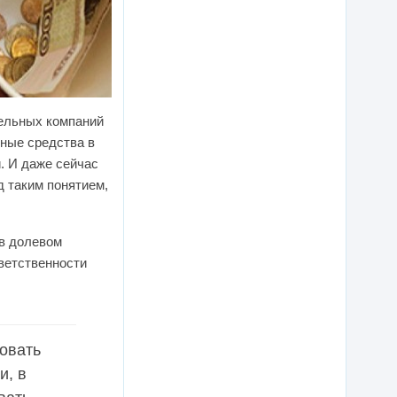
тельных компаний
ные средства в
. И даже сейчас
д таким понятием,
 в долевом
ветственности
ховать
и, в