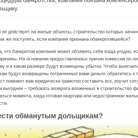
оцедуры банкротства, компания обязана компенсиро
льщику.
н не действует на жилые объекты, строительство которых начал
Как же поступить, если компания признана обанкротившейся?
, что банкротом компания может объявить себя когда угодно, е
 причины. На основании предоставленных причин комиссия по л
ому и в каком размере будут возмещены убытки. Чтобы выяснить
о вам будут возвращены потраченные вами деньги, обратитесь к
ст поможет вам юридически грамотно составить иск, изучит сит
ам выгоднее – требовать возврата вложенных в строительство 
аться момента, когда готовая квартира или недостроенное жиль
сти.
вести обманутым дольщикам?