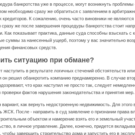
едура банкротства уже в процессе, могут возникнуть проблемы
лом необходимо сразу же обратиться с заявлением в арбитражн
к кредиторов. К сожалению, очень часто виновники не являются 
 сразу же после завершения процедуры банкротства стоит напр
. Как показывает практика, данные суда способны взыскать с 
ые суммы за нанесенный ущерб, поэтому у вас значительно воз
ения финансовых средств.
вить ситуацию при обмане?
т наступить в результате логичных стечений обстоятельств или
и он решил обанкротить компанию преднамеренно. В случае втор
одозревают, что крах наступил не просто так, следует немедлен
я проверки фактов нарушения законодательства и принятия мер.
 вариант, как вернуть недостроенную недвижимость. Для этого
ть ЖСК. После - направить в суд заявление о признании права в
роительным объектом и намерение взять его и земельный участ
ьство, в личное управление. Далее, конечно, придется вкладыв
, чтобы завершить строительство дома и запустить его в экспл