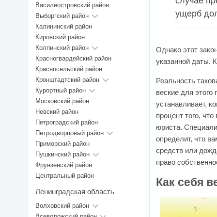
случае пр
Василеостровский район
ущерб до
Выборгский район
Калининский район
Кировский район
Колпинский район
Однако этот зако
Красногвардейский район
указанной даты. 
Красносельский район
Кронштадтский район
Реальность такова
Курортный район
веские для этого
Московский район
устанавливает, к
Невский район
процент того, чт
Петроградский район
юриста. Специали
Петродворцовый район
определит, что в
Приморский район
средств или дожд
Пушкинский район
право собственно
Фрунзенский район
Центральный район
Как себя 
Ленинградская область
Волховский район
Всеволожский район