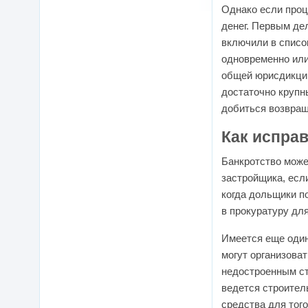
Однако если проц
денег. Первым де
включили в списо
одновременно или
общей юрисдикции
достаточно крупн
добиться возвращ
Как испра
Банкротство може
застройщика, есл
когда дольщики п
в прокуратуру дл
Имеется еще один
могут организова
недостроенным ст
ведется строител
средства для того