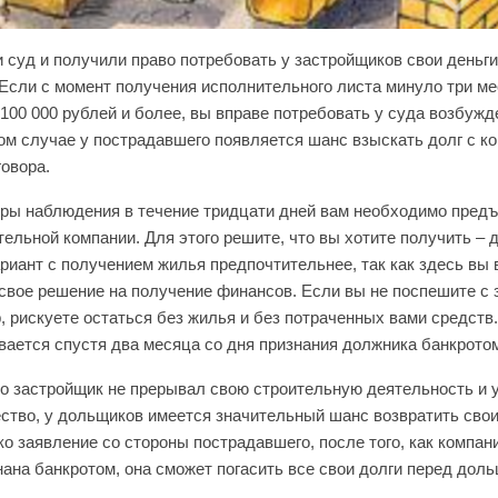
 суд и получили право потребовать у застройщиков свои деньги
. Если с момент получения исполнительного листа минуло три м
 100 000 рублей и более, вы вправе потребовать у суда возбужд
том случае у пострадавшего появляется шанс взыскать долг с ко
говора.
ры наблюдения в течение тридцати дней вам необходимо предъ
ельной компании. Для этого решите, что вы хотите получить – 
риант с получением жилья предпочтительнее, так как здесь вы
свое решение на получение финансов. Если вы не поспешите с 
, рискуете остаться без жилья и без потраченных вами средств
вается спустя два месяца со дня признания должника банкрото
то застройщик не прерывал свою строительную деятельность и у
ство, у дольщиков имеется значительный шанс возвратить свои
о заявление со стороны пострадавшего, после того, как компан
ана банкротом, она сможет погасить все свои долги перед дол