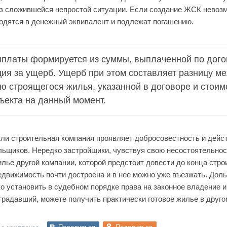
з сложившейся непростой ситуации. Если создание ЖСК невоз
одятся в денежный эквивалент и подлежат погашению.
платы формируется из суммы, выплаченной по дог
ия за ущерб. Ущерб при этом составляет разницу м
ю строящегося жилья, указанной в договоре и стои
ъекта на данный момент.
сли строительная компания проявляет добросовестность и дейст
ьщиков. Нередко застройщики, чувствуя свою несостоятельнос
лье другой компании, которой предстоит довести до конца стро
недвижимость почти достроена и в нее можно уже въезжать. Дол
о установить в судебном порядке права на законное владение 
традавший, можете получить практически готовое жилье в друго