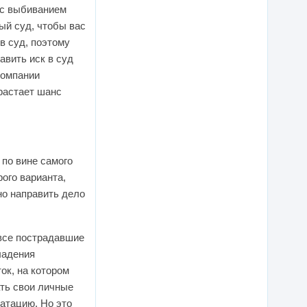
 с выбиванием
ый суд, чтобы вас
в суд, поэтому
авить иск в суд
компании
растает шанс
 по вине самого
ого варианта,
но направить дело
 все пострадавшие
ладения
ок, на котором
ать свои личные
уатацию. Но это