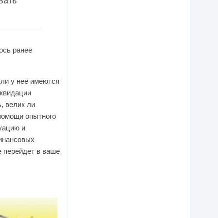
вать
ось ранее
сли у нее имеются
иквидации
, велик ли
 помощи опытного
уацию и
финансовых
е перейдет в ваше