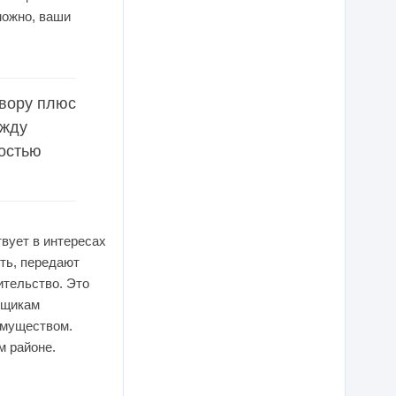
можно, ваши
овору плюс
ежду
мостью
вует в интересах
ть, передают
ительство. Это
ьщикам
имуществом.
м районе.