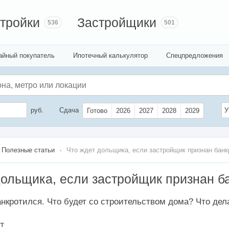
тройки
Застройщики
536
501
айный покупатель
Ипотечный калькулятор
Спецпредложения
руб.
Сдача
У
Готово
2026
2027
2028
2029
Полезные статьи
Что ждет дольщика, если застройщик признан бан
дольщика, если застройщик признан б
нкротился. Что будет со строительством дома? Что де
УТ