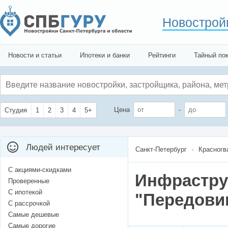
Новострой
Новости и статьи
Ипотеки и банки
Рейтинги
Тайный по
Цена
-
Студия
1
2
3
4
5+
Людей интересует
Санкт-Петербург
Красногв
С акциями-скидками
Инфрастру
Проверенные
С ипотекой
"Передовик
С рассрочкой
Самые дешевые
Самые дорогие