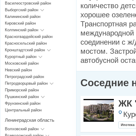
Василеостровский район
количество детс
Выборгский район
хорошее озелен
Калининский район
Транспортная р
Кировский район
Колпинский район
международной 
Красногвардейский район
соединении с ж
Красносельский район
мостом. Застрой
Кронштадтский район
Курортный район
автобусной оста
Московский район
Невский район
Петроградский район
Соседние 
Петродворцовый район
Приморский район
Пушкинский район
ЖК 
Фрунзенский район
Центральный район
Кур
Ленинградская область
Ипотека
Волховский район
Всеволожский район