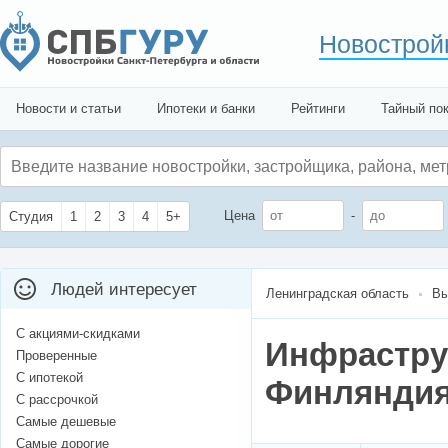
Новострой
Новости и статьи
Ипотеки и банки
Рейтинги
Тайный по
Цена
-
Студия
1
2
3
4
5+
Людей интересует
Ленинградская область
Вы
С акциями-скидками
Инфрастру
Проверенные
С ипотекой
Финляндия
С рассрочкой
Самые дешевые
Самые дорогие