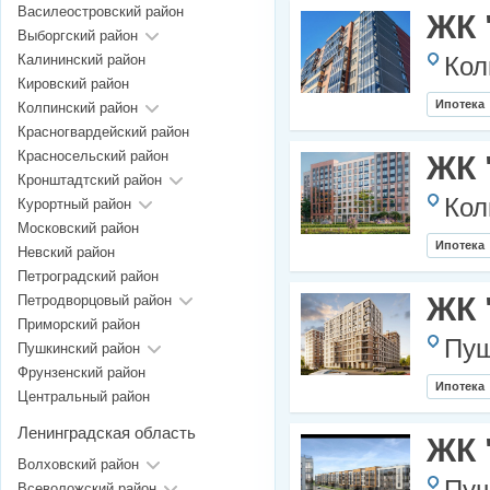
Василеостровский район
ЖК 
Выборгский район
Калининский район
Кол
Кировский район
Ипотека
Колпинский район
Красногвардейский район
Красносельский район
ЖК 
Кронштадтский район
Кол
Курортный район
Московский район
Ипотека
Невский район
Петроградский район
ЖК 
Петродворцовый район
Приморский район
Пуш
Пушкинский район
Фрунзенский район
Ипотека
Центральный район
Ленинградская область
ЖК 
Волховский район
Всеволожский район