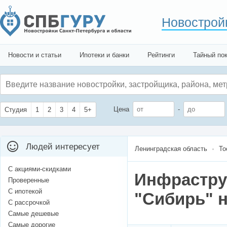
Новострой
Новости и статьи
Ипотеки и банки
Рейтинги
Тайный по
Цена
-
Студия
1
2
3
4
5+
Людей интересует
Ленинградская область
То
С акциями-скидками
Инфрастру
Проверенные
С ипотекой
"Сибирь" н
С рассрочкой
Самые дешевые
Самые дорогие