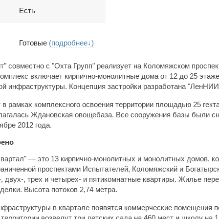
Есть
Готовые
(подробнее↓)
т" совместно с "Охта Групп" реализует на Коломяжском проспе
комплекс включает кирпично-монолитные дома от 12 до 25 этаж
ой инфраструктуры. Концепция застройки разработана "ЛенНИИ
 в рамках комплексного освоения территории площадью 25 гекта
лагалась Ждановская овощебаза. Все сооружения базы были с
оябре 2012 года.
оено
вартал" — это 13 кирпично-
монолитных и монолитных домов, к
граниченной проспектами Испытателей, Коломяжский и Богатырс
, двух-, трех и четырех- и пятикомнатные квартиры. Жилье пер
делки. Высота потоков 2,74 метра.
нфраструктуры в квартале появятся коммерческие помещения п
 территории возведут три детских сада на 460 мест и школу на 1