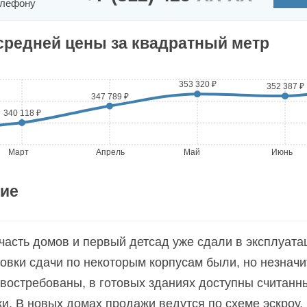
елефону
средней цены за квадратный метр
353 320 ₽
352 387 ₽
347 789 ₽
340 118 ₽
Март
Апрель
Май
Июнь
ие
асть домов и первый детсад уже сдали в эксплуата
овки сдачи по некоторым корпусам были, но незнач
востребованы, в готовых зданиях доступны считанн
и. В новых домах продажи ведутся по схеме эскроу,