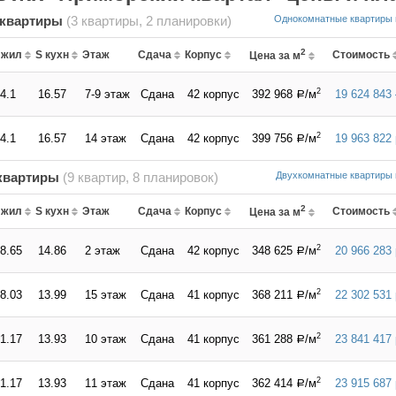
 квартиры
(3 квартиры, 2 планировки)
Однокомнатные квартиры 
2
 жил
S кухн
Этаж
Сдача
Корпус
Стоимость
Цена за м
2
4.1
16.57
7-9 этаж
Сдана
42 корпус
392 968
/м
19 624 843 
a
2
4.1
16.57
14 этаж
Сдана
42 корпус
399 756
/м
19 963 822
a
квартиры
(9 квартир, 8 планировок)
Двухкомнатные квартиры 
2
 жил
S кухн
Этаж
Сдача
Корпус
Стоимость
Цена за м
2
8.65
14.86
2 этаж
Сдана
42 корпус
348 625
/м
20 966 283
a
2
8.03
13.99
15 этаж
Сдана
41 корпус
368 211
/м
22 302 531
a
2
1.17
13.93
10 этаж
Сдана
41 корпус
361 288
/м
23 841 417
a
2
1.17
13.93
11 этаж
Сдана
41 корпус
362 414
/м
23 915 687
a