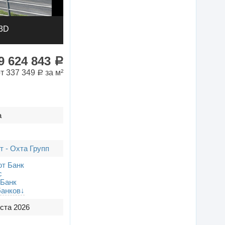
3D
9 624 843
a
от 337 349
за м²
a
а
т - Охта Групп
т Банк
с
Банк
банков↓
уста 2026