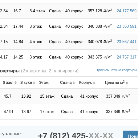
2
2.34
16.7
3-4 этаж
Сдана
40 корпус
357 128
/м
24 177 569 
a
2
2.34
17.44
3 этаж
Сдана
40 корпус
340 388
/м
23 350 591
a
2
7.15
14.84
4 этаж
Сдана
40 корпус
340 078
/м
23 567 441
a
2
4.17
14.25
3 этаж
Сдана
40 корпус
343 375
/м
24 757 317
a
квартиры
(2 квартиры, 2 планировки)
Трехкомнатные квартиры 
2
S жил
S кухн
Этаж
Сдача
Корпус
Цена за м
2
45.7
13.92
15 этаж
Сдана
41 корпус
337 349
/м
a
2
47.91
13.67
17 этаж
Сдана
41 корпус
337 349
/м
a
ктуальные
+7 (812) 425-
XX-XX
Пок