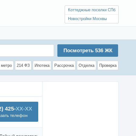
Коттеджные поселки СПб
Новостройки Москвы
Посмотреть
536
ЖК
 метро
214 ФЗ
Ипотека
Рассрочка
Отделка
Проверка
2) 425-
XX-XX
азать телефон