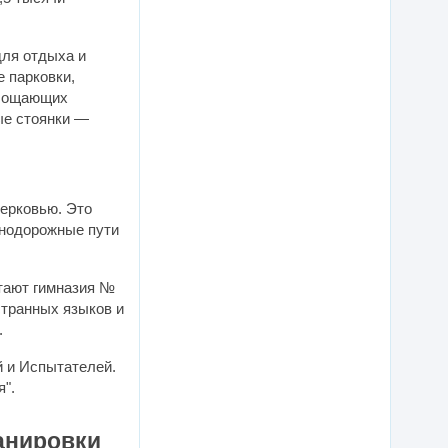
для отдыха и
 парковки,
глощающих
ерковью. Это
знодорожные пути
отают гимназия №
странных языков и
.
й и Испытателей.
я".
анировки