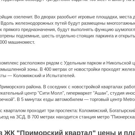
ойщик озеленит. Во дворах разобьют игровые площадки, места 
 Вдоль железнодорожных путей будут размещены многоэтажные
их прямого предназначения, будут выполнять функцию шумопо
4000 машиномест.
комплекс расположен рядом с Удельным парком и Никольской ц
мышленной зоны. В 400 метрах от новостройки проходят желе
кты — Коломяжский и Испытателей.
риморского района. В соседних с новостройкой кварталах раб
лекательный центр "Сити Молл", гипермаркет "Ашан", студия ино
речкой". В 5 минутах езды автомобилем — торговый центр Metro
 с кварталом проходит три проспекта: Коломяжский, Богатырски
ъезд на ЗСД. В 700 метрах находится станция метро "Пионерска
в ЖК "Приморский квартал" цены и пл