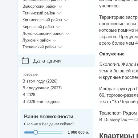
учеников.
Выборгский район
Гатчинский район
Территорию застр
Кингисеппский район
спортивные зоны.
Кировский район
которые помимо 
Ломоносовский район
экранов. Предусмотрены подземные, шесть отдельно стоящих паркинга и открытые стоянки —
Лужский район
всего более чем 
Тосненский район
Окружение
Дата сдачи
Экология. Жилой 
земли бывшей про
Готовые
и крупные проспе
В этом году (2026)
В следующем (2027)
Инфраструктура П
В 2028
66, торгово-разв
театр "За Черной 
В 2029 или позднее
Транспорт. Рядом
Ваши возможности
В 15 минутах — с
Сколько у Вас денег сейчас?
1 000 000 р.
Квартиры 