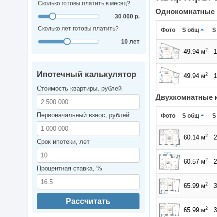
Сколько готовы платить в месяц?
Однокомнатные
30 000 р.
Сколько лет готовы платить?
Фото
S общ
S
10 лет
2
49.94 м
1
Ипотечный калькулятор
2
49.94 м
1
Стоимость квартиры, рублей
Двухкомнатные 
Первоначальный взнос, рублей
Фото
S общ
S
2
60.14 м
2
Срок ипотеки, лет
2
60.57 м
2
Процентная ставка, %
2
65.99 м
3
Рассчитать
2
65.99 м
3