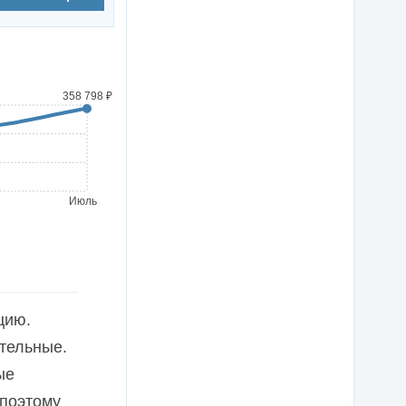
358 798 ₽
Июль
цию.
ительные.
ые
 поэтому