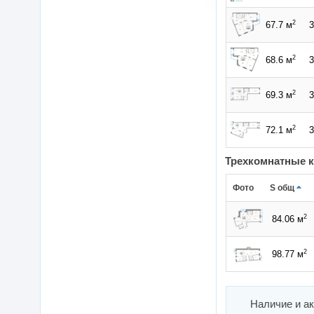
2
67.7 м
3
2
68.6 м
3
2
69.3 м
3
2
72.1 м
3
Трехкомнатные 
Фото
S общ
2
84.06 м
2
98.77 м
Наличие и а