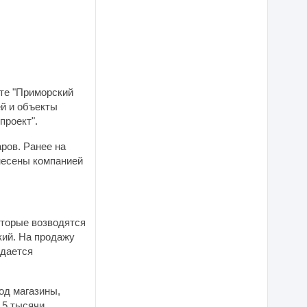
кте "Приморский
ей и объекты
проект".
ров. Ранее на
несены компанией
оторые возводятся
кий. На продажу
едается
од магазины,
,5 тысячи