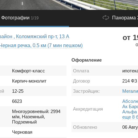
Фотографии
Панорама 
1
/19
от 1
Приморский район , Коломяжский пр-т, 13 А
Пионерская, Черная речка, 0.5 км (7 мин пешком)
Оформление
Комфорт-класс
Оплата
ипотек
Кирпич-монолит
Договор
214 ФЗ
ей
12-25
Застройщик:
Мегали
6623
Абсолю
Ак Бар
Аккредитация
Многоуровневый: 2994
Альфа 
м/м, Наземный,
еще 8 
Подземный
Обновлено
06 Авг
Черновая