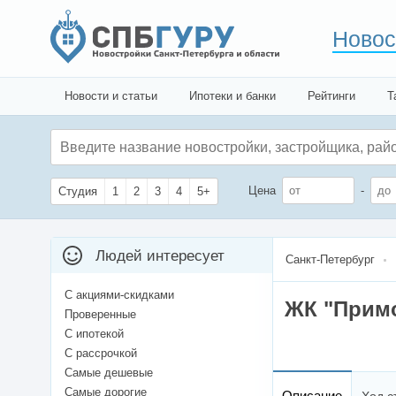
Новос
Новости и статьи
Ипотеки и банки
Рейтинги
Т
Цена
-
Студия
1
2
3
4
5+
Людей интересует
Санкт-Петербург
С акциями-скидками
ЖК "Примо
Проверенные
С ипотекой
С рассрочкой
Самые дешевые
Самые дорогие
Описание