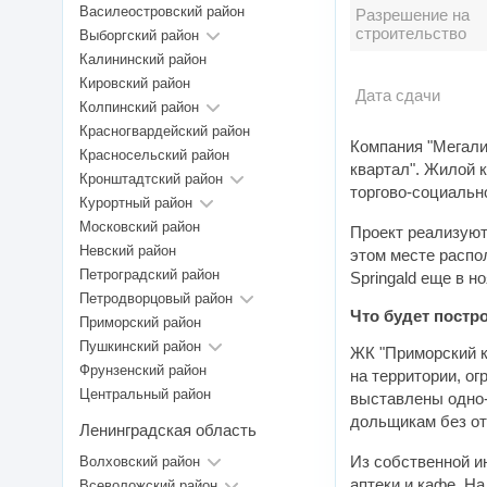
Василеостровский район
Разрешение на
строительство
Выборгский район
Калининский район
Кировский район
Дата сдачи
Колпинский район
Красногвардейский район
Компания "Мегали
Красносельский район
квартал". Жилой 
Кронштадтский район
торгово-социальн
Курортный район
Московский район
Проект реализуют
Невский район
этом месте распо
Петроградский район
Springald еще в н
Петродворцовый район
Что будет постр
Приморский район
Пушкинский район
ЖК "Приморский к
Фрунзенский район
на территории, о
Центральный район
выставлены одно-
дольщикам без от
Ленинградская область
Из собственной и
Волховский район
аптеки и кафе. На
Всеволожский район