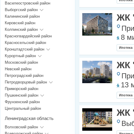
Ипотека
Василеостровский район
Выборгский район
ЖК 
Калининский район
Кировский район
При
Колпинский район
8 м
Красногвардейский район
Красносельский район
Ипотека
Кронштадтский район
Курортный район
Московский район
ЖК 
Невский район
При
Петроградский район
Петродворцовый район
13 
Приморский район
Пушкинский район
Ипотека
Фрунзенский район
Центральный район
ЖК 
Ленинградская область
Выб
Волховский район
Всеволожский район
Ипотека