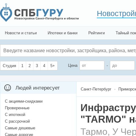
Новострой
Новости и статьи
Ипотеки и банки
Рейтинги
Тайный по
Цена
-
Студия
1
2
3
4
5+
Людей интересует
Санкт-Петербург
Приморск
С акциями-скидками
Инфрастру
Проверенные
С ипотекой
"TARMO" н
С рассрочкой
Самые дешевые
Тармо, У Че
Самые дорогие