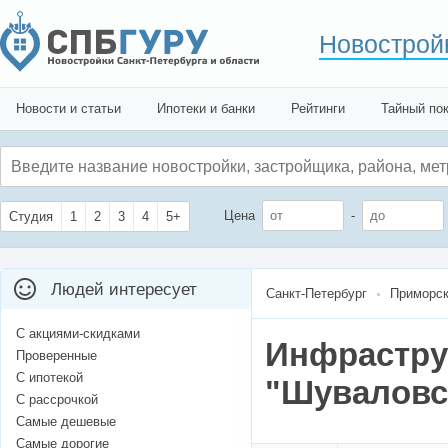
Новострой
Новости и статьи
Ипотеки и банки
Рейтинги
Тайный по
Цена
-
Студия
1
2
3
4
5+
Людей интересует
Санкт-Петербург
Приморск
С акциями-скидками
Инфрастру
Проверенные
С ипотекой
"Шуваловск
С рассрочкой
Самые дешевые
Самые дорогие