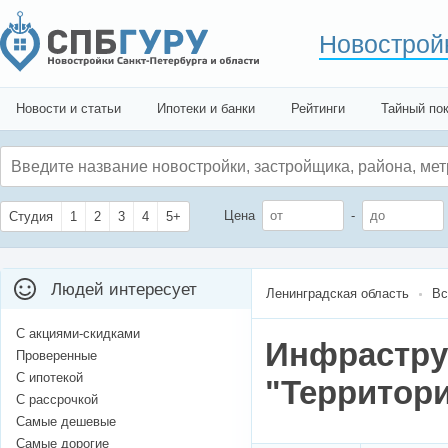
Новострой
Новости и статьи
Ипотеки и банки
Рейтинги
Тайный по
Цена
-
Студия
1
2
3
4
5+
Людей интересует
Ленинградская область
Вс
С акциями-скидками
Инфрастру
Проверенные
С ипотекой
"Территори
С рассрочкой
Самые дешевые
Самые дорогие