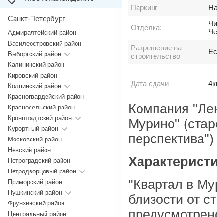
Паркинг
На
Санкт-Петербург
Чи
Отделка:
Че
Адмиралтейский район
Василеостровский район
Разрешение на
Ес
Выборгский район
строительство
Калининский район
Кировский район
Дата сдачи
4к
Колпинский район
Красногвардейский район
Компания "Ле
Красносельский район
Кронштадтский район
Мурино" (стар
Курортный район
перспектива")
Московский район
Невский район
Характеристи
Петроградский район
Петродворцовый район
"Квартал в Му
Приморский район
Пушкинский район
близости от
с
Фрунзенский район
предусмотрено
Центральный район