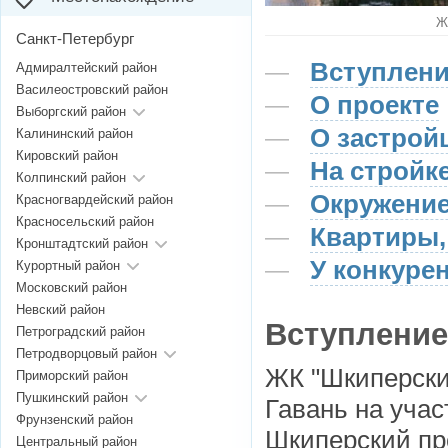
Ж
Санкт-Петербург
Вступлен
Адмиралтейский район
Василеостровский район
О проекте
Выборгский район
О застрой
Калининский район
Кировский район
На стройк
Колпинский район
Окружение
Красногвардейский район
Красносельский район
Квартиры,
Кронштадтский район
У конкурен
Курортный район
Московский район
Невский район
Вступление
Петроградский район
Петродворцовый район
ЖК "Шкиперски
Приморский район
Пушкинский район
Гавань на уча
Фрунзенский район
Шкиперский про
Центральный район