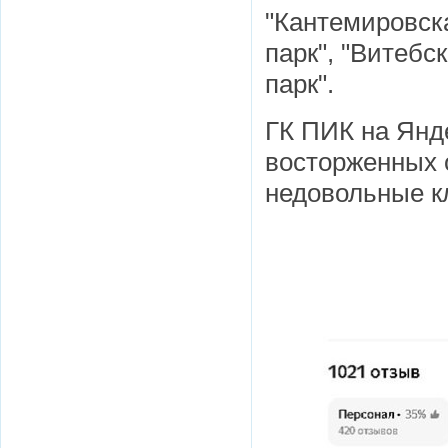
"Кантемировска
парк", "Витебс
парк".
ГК ПИК на Янде
восторженных о
недовольные к