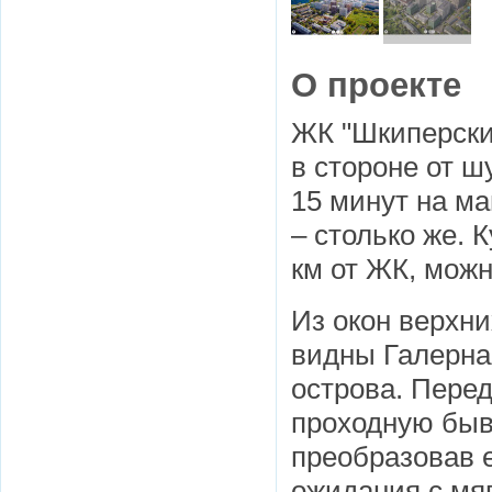
О проекте
ЖК "Шкиперский
в стороне от ш
15 минут на м
– столько же. 
км от ЖК, мож
Из окон верхни
видны Галерна
острова. Пере
проходную быв
преобразовав е
ожидания с мя