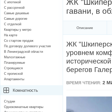
​ЖК "Шкипер
С ипотекой
С рассрочкой
гавани, в о
Самые дешевые
Самые дорогие
С отделкой
Описание
Квартиры у метро
На карте
Со стартом продаж
ЖК "Шкиперск
По договору долевого участия
уровнем комф
В Ленинградской области
Малоэтажные
исторической
Планируемые
берегов Галер
Строящиеся
С пропиской
Апартаменты
2 М
ВРЕМЯ ЧТЕНИЯ:
Комнатность
Студии
Однокомнатные квартиры