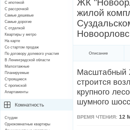
ЖК "Новоор
С ипотекой
С рассрочкой
жилой комп
Самые дешевые
Суздальско
Самые дорогие
С отделкой
Новоорловс
Квартиры у метро
На карте
Со стартом продаж
Описание
По договору долевого участия
В Ленинградской области
Малоэтажные
Масштабный Ж
Планируемые
Строящиеся
строится воз
С пропиской
крупного лесо
Апартаменты
шумного шосс
Комнатность
12 
ВРЕМЯ ЧТЕНИЯ:
Студии
Однокомнатные квартиры