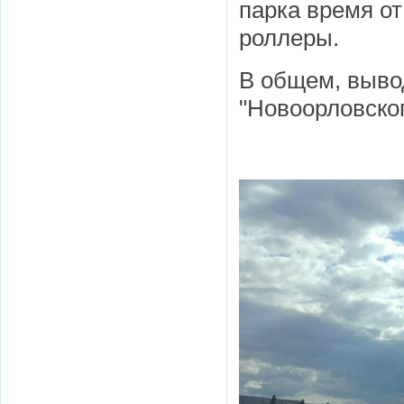
парка время о
роллеры.
В общем, выво
"Новоорловског