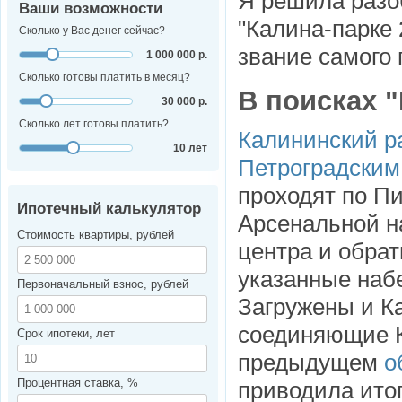
Я решила разоб
Ваши возможности
"Калина-парке 
Сколько у Вас денег сейчас?
звание самого 
1 000 000 р.
Сколько готовы платить в месяц?
В поисках 
30 000 р.
Сколько лет готовы платить?
Калининский р
10 лет
Петроградски
проходят по Пи
Ипотечный калькулятор
Арсенальной н
Стоимость квартиры, рублей
центра и обрат
указанные набе
Первоначальный взнос, рублей
Загружены и Ка
соединяющие К
Срок ипотеки, лет
предыдущем
о
Процентная ставка, %
приводила ито