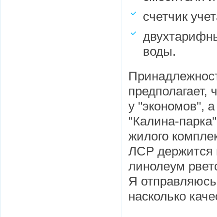
счетчик учет
двухтарифны
воды.
Принадлежност
предполагает, 
у "экономов", 
"Калина-парка"
жилого комплек
ЛСР держится г
линолеум рветс
Я отправляюсь 
насколько каче