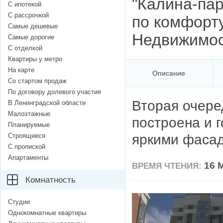
"Калина-пар
С ипотекой
С рассрочкой
по комфорту
Самые дешевые
Недвижимос
Самые дорогие
С отделкой
Квартиры у метро
На карте
Описание
Со стартом продаж
По договору долевого участия
Вторая очере
В Ленинградской области
Малоэтажные
построена и г
Планируемые
яркими фасад
Строящиеся
С пропиской
Апартаменты
16 
ВРЕМЯ ЧТЕНИЯ:
Комнатность
Студии
Однокомнатные квартиры