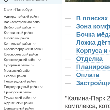
Санкт-Петербург
В поисках
Адмиралтейский район
Василеостровский район
Зона комф
Выборгский район
Бочка мёд
Калининский район
Кировский район
Ложка дёг
Колпинский район
Корпуса и
Красногвардейский район
Красносельский район
Отделка
Кронштадтский район
Планировк
Курортный район
Московский район
Оплата
Невский район
Застройщ
Петроградский район
Петродворцовый район
Приморский район
"Калина-Парк 2
Пушкинский район
Фрунзенский район
комплекса, кот
Центральный район