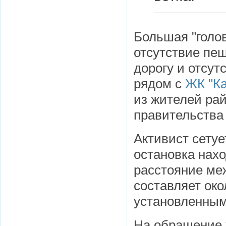
Большая "голов
отсутствие пе
дорогу и отсут
рядом с
ЖК "К
из жителей ра
правительства 
Активист сетуе
остановка нахо
расстояние ме
составляет око
установленным
На обращение 