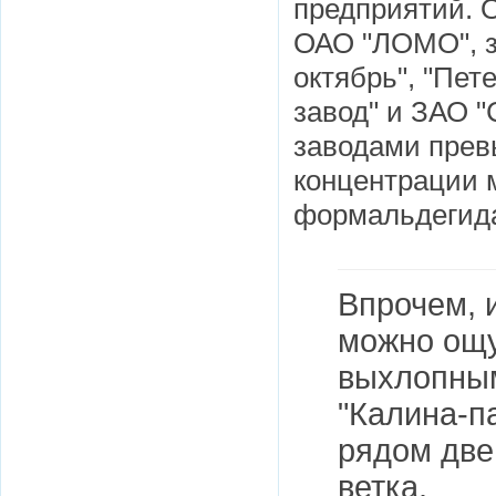
предприятий. 
ОАО "ЛОМО", з
октябрь", "Пе
завод" и ЗАО "
заводами пре
концентрации 
формальдегид
Впрочем, 
можно ощу
выхлопным
"Калина-па
рядом две
ветка.