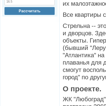
их малоэтажно
Рассчитать
Все квартиры с
Стрельна -- эт
и дворцов. Зде
объекты. Гипер
(бывший "Леруа
"Атлантика" на
плаванья для д
смогут воспол
город" по друг
О проекте.
ЖК "Любоград" 