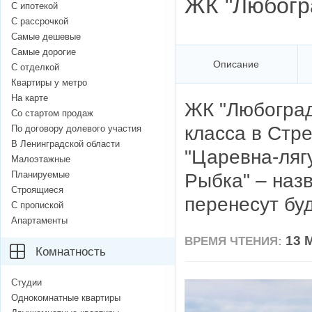
​ЖК "Любогр
С ипотекой
С рассрочкой
Самые дешевые
Самые дорогие
Описание
С отделкой
Квартиры у метро
На карте
ЖК "Любоград
Со стартом продаж
класса в Стре
По договору долевого участия
В Ленинградской области
"Царевна-лягу
Малоэтажные
Планируемые
Рыбка" – наз
Строящиеся
перенесут бу
С пропиской
Апартаменты
13 
ВРЕМЯ ЧТЕНИЯ:
Комнатность
Студии
Однокомнатные квартиры