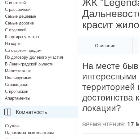
ЖК "Legend
С ипотекой
С рассрочкой
Дальневосто
Самые дешевые
красит жило
Самые дорогие
С отделкой
Квартиры у метро
На карте
Описание
Со стартом продаж
По договору долевого участия
На месте быв
В Ленинградской области
Малоэтажные
интересными 
Планируемые
территорией 
Строящиеся
С пропиской
достоинства 
Апартаменты
локации?
Комнатность
17 
ВРЕМЯ ЧТЕНИЯ:
Студии
Однокомнатные квартиры