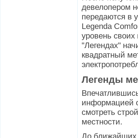
девелопером н
передаются в 
Legenda Comfo
уровень своих
"Легендах" нач
квадратный ме
электропотребл
Легенды ме
Впечатлившис
информацией о
смотреть строй
местности.
До ближайших 