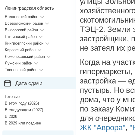
улицы Зольной
Ленинградская область
хозяйственног
Волховский район
скотомогильник
Всеволожский район
ТЭЦ-2. Земли э
Выборгский район
застройщики, п
Гатчинский район
Кингисеппский район
не затеял их р
Кировский район
Ломоносовский район
Когда на участ
Лужский район
гипермаркеты,
Тосненский район
застройка — е
Дата сдачи
пустырь. Но вс
Готовые
дома, что у мн
В этом году (2026)
по заказу Коми
В следующем (2027)
для очередник
В 2028
В 2029 или позднее
ЖК "Аврора"
,
"