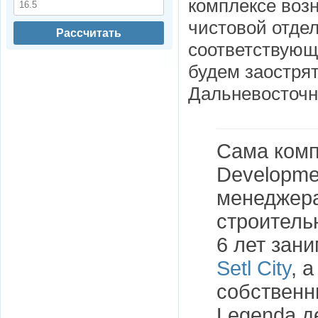
комплексе воз
чистовой отдел
Рассчитать
соответствую
будем заострят
Дальневосточн
Сама компа
Developme
менеджера
строитель
6 лет зан
Setl Сity
, 
собственн
Legenda д