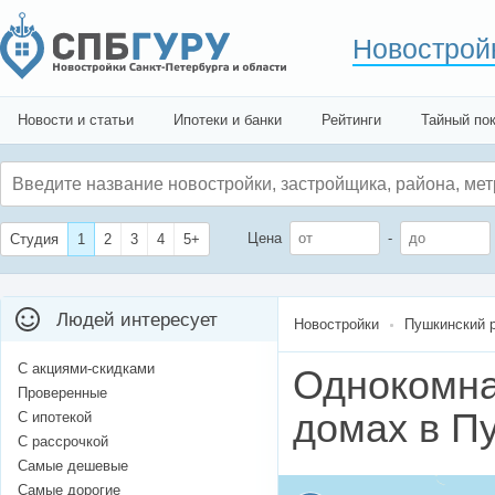
Новострой
Новости и статьи
Ипотеки и банки
Рейтинги
Тайный по
Цена
-
Студия
1
2
3
4
5+
Людей интересует
Новостройки
Пушкинский 
С акциями-скидками
Однокомна
Проверенные
домах в П
С ипотекой
С рассрочкой
Самые дешевые
Самые дорогие