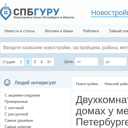
Новострой
Новости и статьи
Ипотеки и банки
Рейтинги
Тайный по
Цена
-
Студия
1
2
3
4
5+
Людей интересует
Новостройки
Невский рай
С акциями-скидками
Двухкомна
Проверенные
домах у ме
С ипотекой
С рассрочкой
Петербурге
Самые дешевые
Самые дорогие